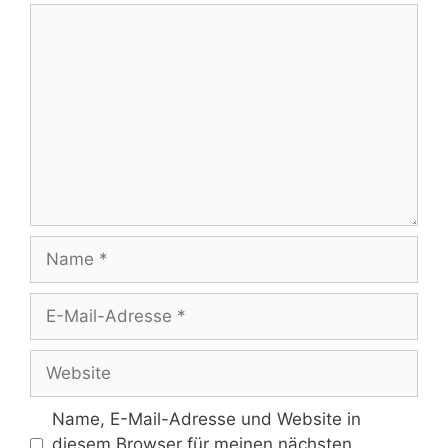
Kommentar
Name
E-
Mail-
Adresse
Website
Name, E-Mail-Adresse und Website in
diesem Browser für meinen nächsten